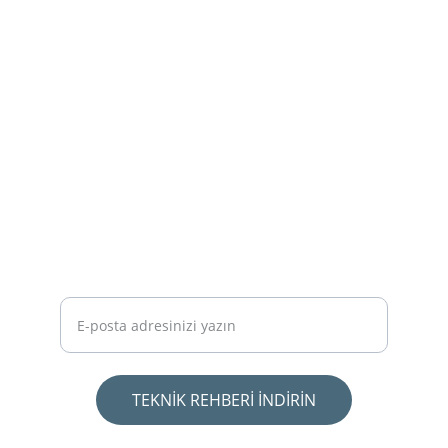
Şehir planlama ve mimari danışmanlık 
hizmetleri ile sizinle buluşmaya hazırız.
Ücretsiz Rehber: Arsa Alırken Zarar
Etmemek İçin Bilmeniz Gereken 10 Kural -
PDF'i İndirmek İçin Mailinizi Girin.
TEKNİK REHBERİ İNDİRİN