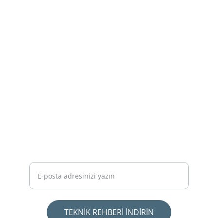
Şehir planlama ve mimari danışmanlık 
hizmetleri ile sizinle buluşmaya hazırız.
Ücretsiz Rehber: Arsa Alırken Zarar
Etmemek İçin Bilmeniz Gereken 10 Kural -
PDF'i İndirmek İçin Mailinizi Girin.
TEKNİK REHBERİ İNDİRİN