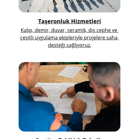
Taşeronluk Hizmetleri
Kalıp, demir, duvar, seramik, dış cephe ve 
çeşitli uygulama ekipleriyle projelere saha 
desteği sağlıyoruz.