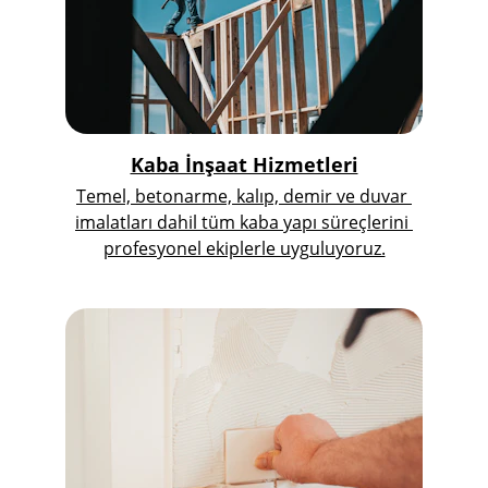
Kaba İnşaat Hizmetleri
Temel, betonarme, kalıp, demir ve duvar 
imalatları dahil tüm kaba yapı süreçlerini 
profesyonel ekiplerle uyguluyoruz.