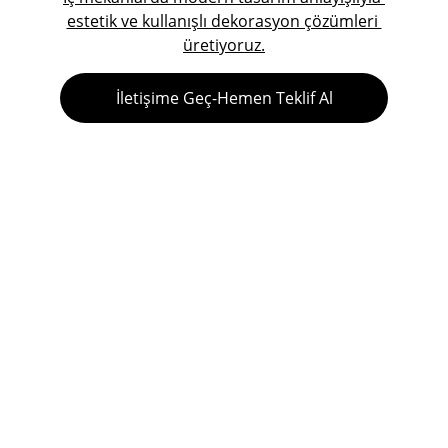
estetik ve kullanışlı dekorasyon çözümleri 
üretiyoruz.
İletişime Geç-Hemen Teklif Al
Şehir planlama ve mimari danışmanlık 
hizmetleri ile sizinle buluşmaya hazırız.