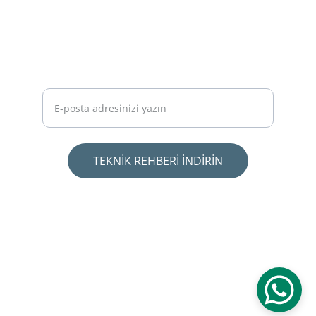
Ücretsiz Rehber: Arsa Alırken Zarar
Etmemek İçin Bilmeniz Gereken 10 Kural -
PDF'i İndirmek İçin Mailinizi Girin.
TEKNİK REHBERİ İNDİRİN
İLETİŞİM
+90 539 287 08 65
info@elciplan.com
© 2025. Elçi Planlama & Mimarlık