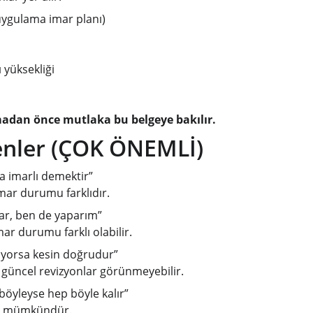
uygulama imar planı)
 yüksekliği
madan önce mutlaka bu belgeye bakılır.
nenler (ÇOK ÖNEMLİ)
a imarlı demektir”
imar durumu farklıdır.
ar, ben de yaparım”
ar durumu farklı olabilir.
ıyorsa kesin doğrudur”
e güncel revizyonlar görünmeyebilir.
öyleyse hep böyle kalır”
iği mümkündür.