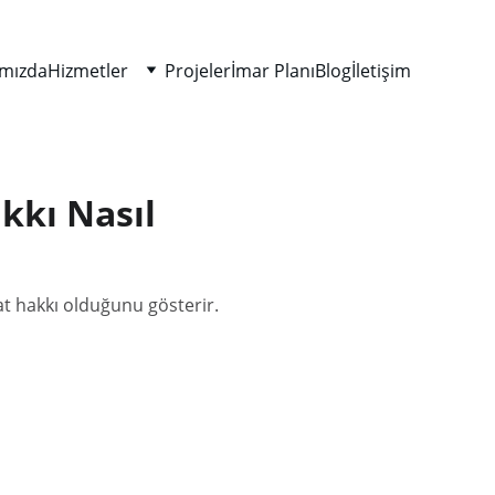
mızda
Hizmetler
Projeler
İmar Planı
Blog
İletişim
kkı Nasıl
at hakkı olduğunu gösterir.