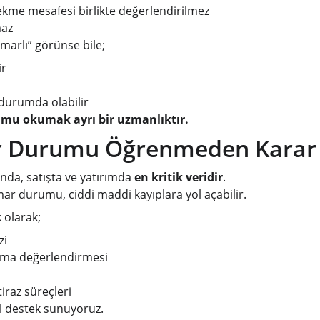
çekme mesafesi birlikte değerlendirilmez
maz
imarlı” görünse bile;
ir
 durumda olabilir
mu okumak ayrı bir uzmanlıktır.
r Durumu Öğrenmeden Karar
da, satışta ve yatırımda 
en kritik veridir
.
ar durumu, ciddi maddi kayıplara yol açabilir.
 olarak;
zi
aşma değerlendirmesi
tiraz süreçleri
l destek sunuyoruz.