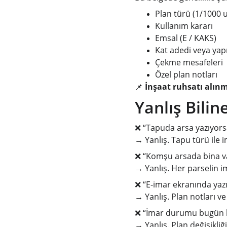
Plan türü (1/1000 
Kullanım kararı
Emsal (E / KAKS)
Kat adedi veya yapı
Çekme mesafeleri
Özel plan notları
📌 
İnşaat ruhsatı alın
Yanlış Bili
❌ “Tapuda arsa yazıyors
→ Yanlış. Tapu türü ile 
❌ “Komşu arsada bina v
→ Yanlış. Her parselin im
❌ “E-imar ekranında yaz
→ Yanlış. Plan notları v
❌ “İmar durumu bugün b
→ Yanlış. Plan değişikl