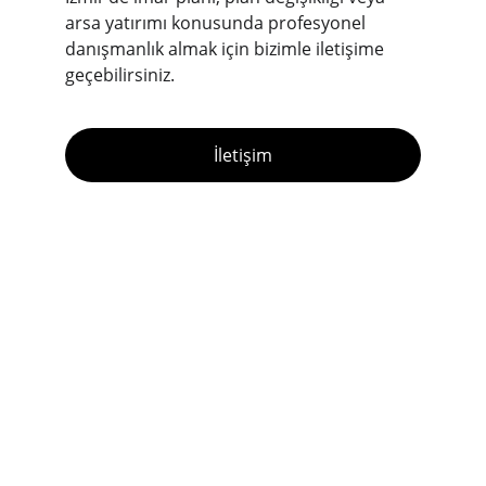
arsa yatırımı konusunda profesyonel 
danışmanlık almak için bizimle iletişime 
geçebilirsiniz.
İletişim
Şehir planlama ve mimari danışmanlık 
hizmetleri ile sizinle buluşmaya hazırız.