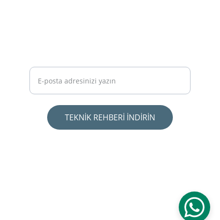
Ücretsiz Rehber: Arsa Alırken Zarar
Etmemek İçin Bilmeniz Gereken 10 Kural -
PDF'i İndirmek İçin Mailinizi Girin.
TEKNİK REHBERİ İNDİRİN
İLETİŞİM
+90 539 287 08 65
info@elciplan.com
© 2025. Elçi Planlama & Mimarlık