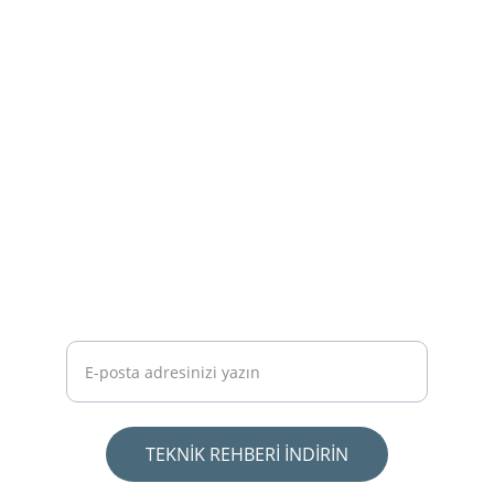
Şehir planlama ve mimari danışmanlık 
hizmetleri ile sizinle buluşmaya hazırız.
Ücretsiz Rehber: Arsa Alırken Zarar
Etmemek İçin Bilmeniz Gereken 10 Kural -
PDF'i İndirmek İçin Mailinizi Girin.
TEKNİK REHBERİ İNDİRİN